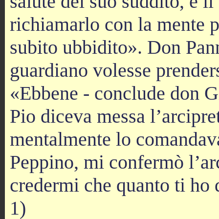
salute del suo suddito, e i
richiamarlo con la mente p
subito ubbidito». Don Pan
guardiano volesse prendersi
«Ebbene - conclude don Giu
Pio diceva messa l’arcipret
mentalmente lo comandava;
Peppino, mi confermò l’arci
credermi che quanto ti ho 
1)